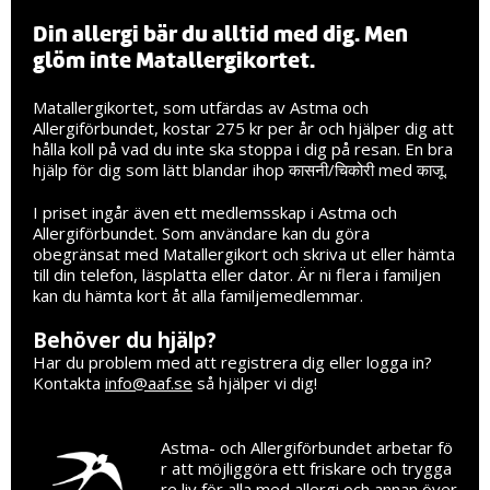
Din allergi bär du alltid med dig. Men
glöm inte Matallergikortet.
Matallergikortet, som utfärdas av Astma och
Allergiförbundet, kostar 275 kr per år och hjälper dig att
hålla koll på vad du inte ska stoppa i dig på resan. En bra
hjälp för dig som lätt blandar ihop कासनी/चिकोरी med काजू.
I priset ingår även ett medlemsskap i Astma och
Allergiförbundet. Som användare kan du göra
obegränsat med Matallergikort och skriva ut eller hämta
till din telefon, läsplatta eller dator. Är ni flera i familjen
kan du hämta kort åt alla familjemedlemmar.
Behöver du hjälp?
Har du problem med att registrera dig eller logga in?
Kontakta
info@aaf.se
så hjälper vi dig!
Astma- och Allergiförbundet arbetar fö
r att möjliggöra ett friskare och trygga
re liv för alla med allergi och annan över